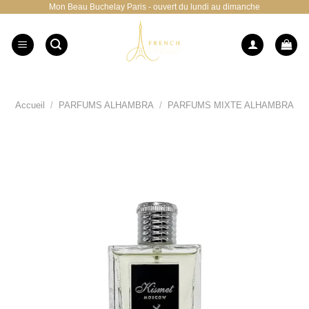
Mon Beau Buchelay Paris - ouvert du lundi au dimanche
Passer
au
contenu
Accueil
/
PARFUMS ALHAMBRA
/
PARFUMS MIXTE ALHAMBRA