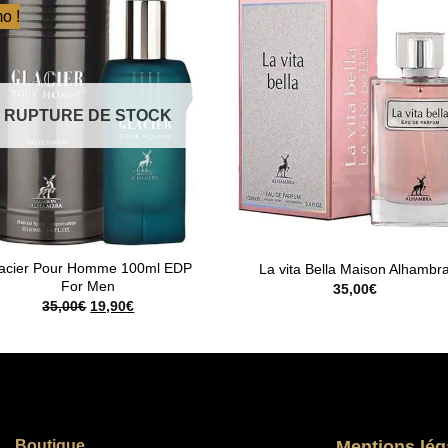
o !
RUPTURE DE STOCK
acier Pour Homme 100ml EDP
La vita Bella Maison Alhambr
For Men
35,00
€
Le
Le
35,00
€
19,90
€
prix
prix
initial
actuel
était :
est :
35,00€.
19,90€.
Boutique
Mentions lég