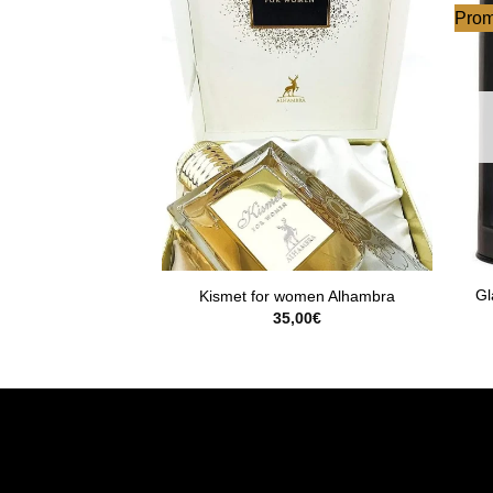
Prom
Gl
Kismet for women Alhambra
35,00
€