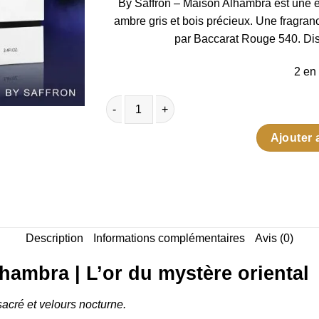
By Saffron – Maison Alhambra est une e
ambre gris et bois précieux. Une fragran
par Baccarat Rouge 540. Dis
2 en
quantité de By Saffron Maison Alhambra
Ajouter 
Description
Informations complémentaires
Avis (0)
hambra | L’or du mystère oriental
sacré et velours nocturne.