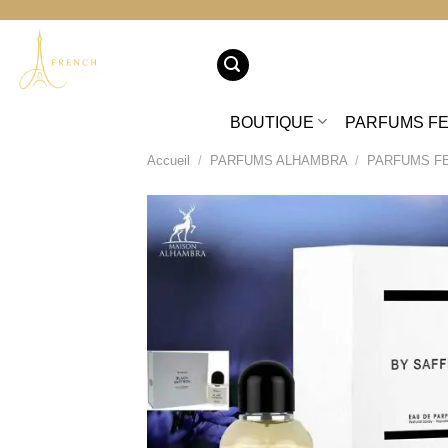
Passer
au
contenu
BOUTIQUE
PARFUMS F
Accueil
/
PARFUMS ALHAMBRA
/
PARFUMS F