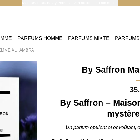
Mon Beau Buchelay Paris - ouvert du lundi au dimanche
EMME
PARFUMS HOMME
PARFUMS MIXTE
PARFUMS
EMME ALHAMBRA
By Saffron M
35
By Saffron – Maiso
mystère
Un parfum opulent et envoûtant, e