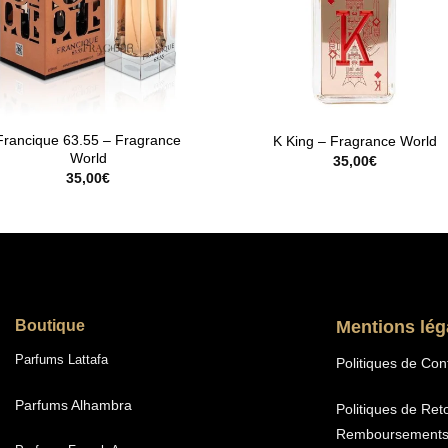
Francique 63.55 – Fragrance
K King – Fragrance World
World
35,00
€
35,00
€
Boutique
Mentions lég
Parfums Lattafa
Politiques de Conf
Parfums Alhambra
Politiques de Ret
Remboursement