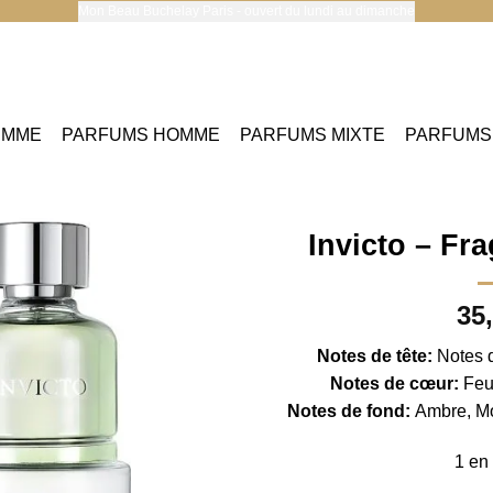
Mon Beau Buchelay Paris - ouvert du lundi au dimanche
EMME
PARFUMS HOMME
PARFUMS MIXTE
PARFUMS
Invicto – Fr
35
Notes de tête:
Notes 
Notes de cœur:
Feui
Notes de fond:
Ambre, Mo
1 en