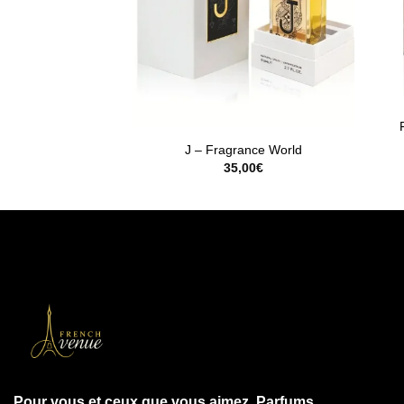
Rupture de stock
J – Fragrance World
35,00
€
Pour vous et ceux que vous aimez. Parfums,