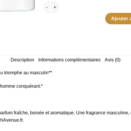
quantité de Invicto - Fragrance World
Ajouter 
Description
Informations complémentaires
Avis (0)
du triomphe au masculin**
 l’homme conquérant.*
parfum fraîche, boisée et aromatique. Une fragrance masculine, 
chAvenue.fr.