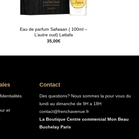
Rupture de stock
Eau de parfum Safwaan ( 100ml –
L’autre oud) Lattafa
35,00
€
ales
Contact
identialités
Des questions? Nous sommes la pour vous du
lundi au dimanche de 9H a 18H
our et
contact@frenchavenue.fr
s
La Boutique Centre commercial Mon Beau
Buchelay Paris