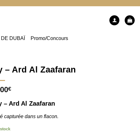
 DE DUBAÏ
Promo/Concours
y – Ard Al Zaafaran
,00
€
y – Ard Al Zaafaran
é capturée dans un flacon.
 stock