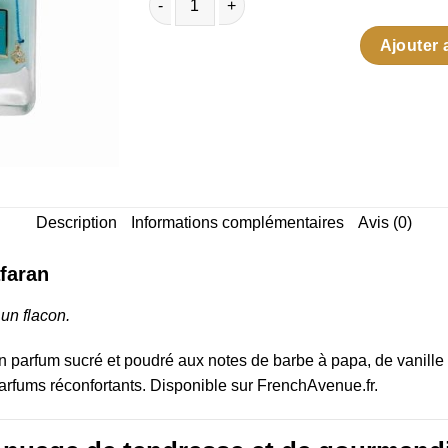
quantité de Ithra Cotton Candy – Ard Al Zaa
Ajouter 
Description
Informations complémentaires
Avis (0)
afaran
un flacon.
un parfum sucré et poudré aux notes de barbe à papa, de vanille
rfums réconfortants. Disponible sur FrenchAvenue.fr.