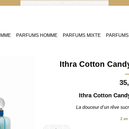
Mon Beau Buchelay Paris - ouvert du lundi au dimanche
EMME
PARFUMS HOMME
PARFUMS MIXTE
PARFUMS
Ithra Cotton Cand
35
Ithra Cotton Cand
La douceur d’un rêve sucr
2 en