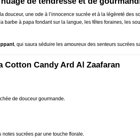
 nuage de tendresse et de gourmand
la douceur, une ode à l’innocence sucrée et à la légèreté des 
la barbe à papa fondant sur la langue, les fêtes foraines, les s
loppant
, qui saura séduire les amoureux des senteurs sucrées s
ra Cotton Candy Ard Al Zaafaran
uchée de douceur gourmande.
s notes sucrées par une touche florale.