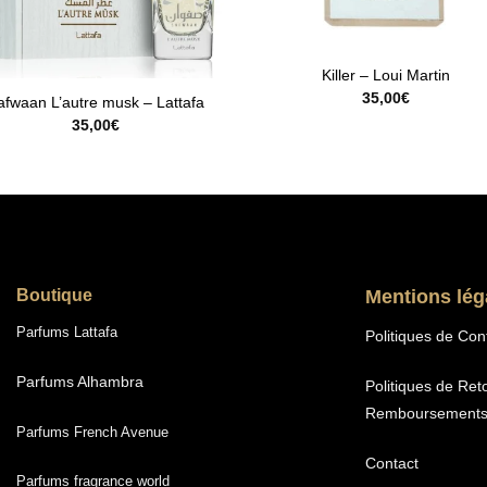
ure de stock
Killer – Loui Martin
35,00
€
afwaan L’autre musk – Lattafa
35,00
€
Boutique
Mentions lég
Parfums Lattafa
Politiques de Conf
Parfums Alhambra
Politiques de Ret
Remboursement
Parfums French Avenue
Contact
Parfums fragrance world