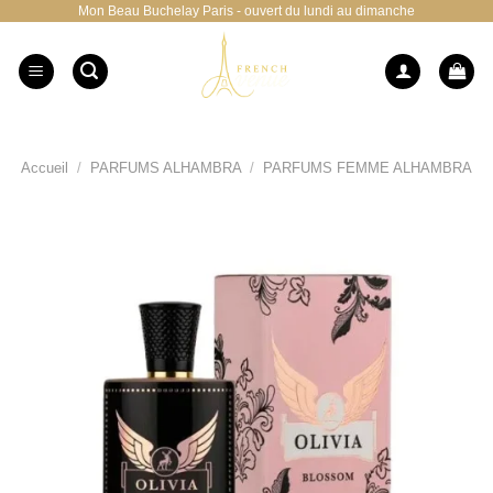
Mon Beau Buchelay Paris - ouvert du lundi au dimanche
Passer
au
contenu
Accueil
/
PARFUMS ALHAMBRA
/
PARFUMS FEMME ALHAMBRA